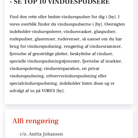
- SE TOP 10 VINDUESPUDSERE
Find den rette
eller bedste vinduespudser
for dig i [
by
]. I
vores overblik finder du vinduespudserne i [
by
].
Oversigten
indeholder vinduespolerer, vinduesvasker, glaspudser,
rudepudser, glasrenser, ruderenser,
så uanset om du har
brug for vinduespudsning, rengøring af vinduesrammer,
fjernelse af genstridige pletter, beskyttelse af vinduer,
specielle vinduespudsningstjenester, fjernelse af insekter,
vinduespolering, vinduesreparation, en privat
vinduespudsning, erhvervsvinduespudsning eller
specialvinduespudsning,
indeholder listen disse
og er
udvalgt af os på VORES [
by
]
.
Alfi rengøring
c/o. Anitta Johansen