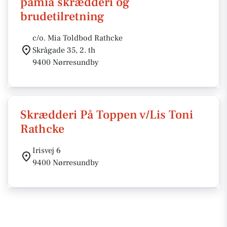
pamia skrædderi og
brudetilretning
c/o. Mia Toldbod Rathcke
Skrågade 35, 2. th
9400 Nørresundby
Skrædderi På Toppen v/Lis Toni
Rathcke
Irisvej 6
9400 Nørresundby