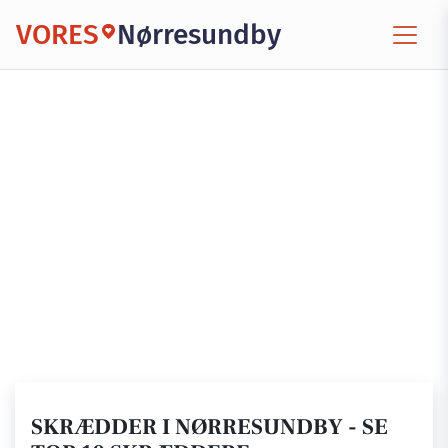
VORES
Nørresundby
SKRÆDDER I NØRRESUNDBY - SE