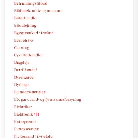
Behandlingstilbud
Bibliotek, arkiv og museum
Bilforhandler
Biludlejning
Byggemarked / trælast
Børnehave
Catering
Cykelforhandler
Dagpleje
Detailhandel
Dyrehandel
Dyrlæge
Ejendomsmægler
El-, gas-, vand- og fjernvarmeforsyning
Elektriker
Elektronik / IT
Entreprenør
Fitnesscenter
Flyttemand / flyttefolk