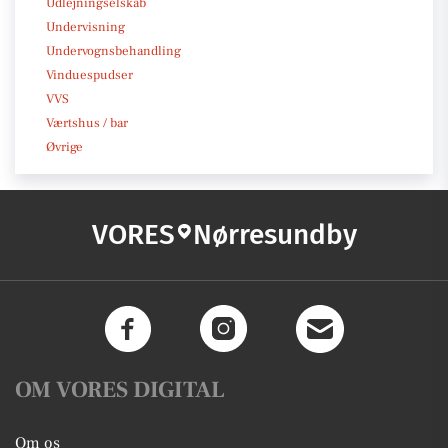
Udlejningselskab
Undervisning
Undervognsbehandling
Vinduespudser
VVS
Værtshus / bar
Øvrige
VORES
Nørresundby
OM VORES DIGITAL
Om os