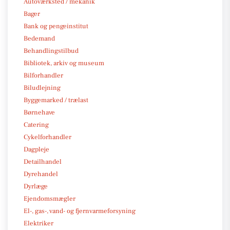
Autoværksted / mekanik
Bager
Bank og pengeinstitut
Bedemand
Behandlingstilbud
Bibliotek, arkiv og museum
Bilforhandler
Biludlejning
Byggemarked / trælast
Børnehave
Catering
Cykelforhandler
Dagpleje
Detailhandel
Dyrehandel
Dyrlæge
Ejendomsmægler
El-, gas-, vand- og fjernvarmeforsyning
Elektriker