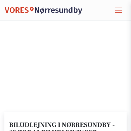
VORES
Nørresundby
BILUDLEJNING I NØRRESUNDBY -