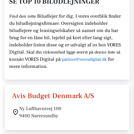
SE TOP 10 BILUDLEJNINGER
Biludlejer for dig. I vores overblik finder
Find den rette
du biludlejningsfirmaer.
Oversigten indeholder
biludlejere og leasingselskaber så uanset om du har
brug for en
låne bil, lejebil på kort eller lang sigt,
indeholder listen disse
og er udvalgt af os hos VORES
Digital.
Skal din virksomhed ligge
øverst på denne liste så
VORES Digital
på
for
kontakt
partner@voresdigital.dk
mere information.
Avis Budget Denmark A/S
Ny Lufthavnsvej 100
9400 Nørresundby