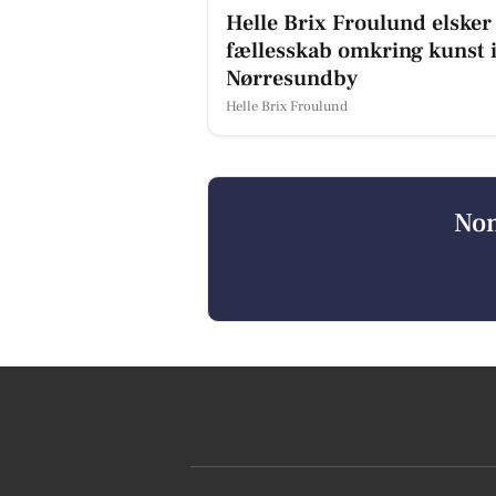
Helle Brix Froulund elsker
fællesskab omkring kunst 
Nørresundby
Helle Brix Froulund
Nom