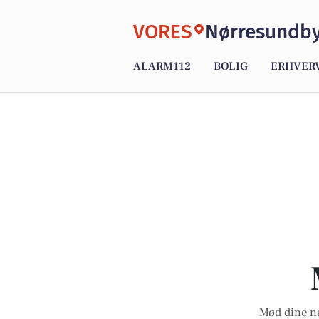
VORES
Nørresundb
ALARM112
BOLIG
ERHVER
Mød dine na