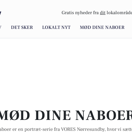
y
Gratis nyheder fra
dit
lokalområde
V
DET SKER
LOKALT NYT
MØD DINE NABOER
MØD DINE NABOE
boer er en portræt-serie fra VORES Nørresundby, hvor vi sætt