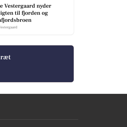
te Vestergaard nyder
igten til fjorden og
fjordsbroen
 Vestergaard
træt