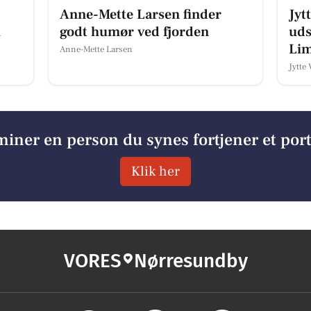
Anne-Mette Larsen finder
Jyt
i
godt humør ved fjorden
uds
Lim
Anne-Mette Larsen
Jytte
iner en person du synes fortjener et por
Klik her
VORES
Nørresundby