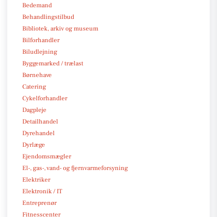
Bedemand
Behandlingstilbud
Bibliotek, arkiv og museum
Bilforhandler
Biludlejning
Byggemarked / trælast
Børnehave
Catering
Cykelforhandler
Dagpleje
Detailhandel
Dyrehandel
Dyrlæge
Ejendomsmægler
El-, gas-, vand- og fjernvarmeforsyning
Elektriker
Elektronik / IT
Entreprenør
Fitnesscenter