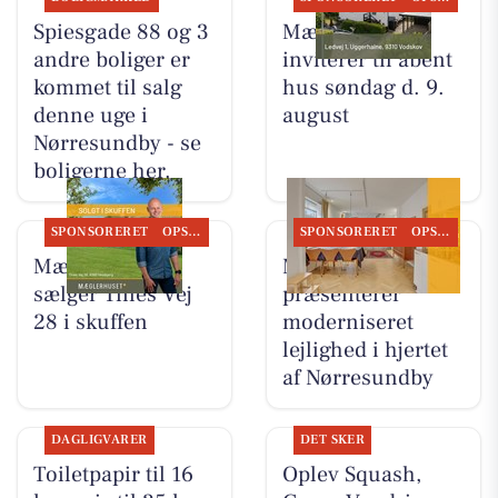
Spiesgade 88 og 3
Mæglerhuset
andre boliger er
inviterer til åbent
kommet til salg
hus søndag d. 9.
denne uge i
august
Nørresundby - se
boligerne her.
SPONSORERET
OPSLAGSTAVLEN
SPONSORERET
OPSLAGSTAVLEN
Mæglerhuset
Mæglerhuset
sælger Tines Vej
præsenterer
28 i skuffen
moderniseret
lejlighed i hjertet
af Nørresundby
DAGLIGVARER
DET SKER
Toiletpapir til 16
Oplev Squash,