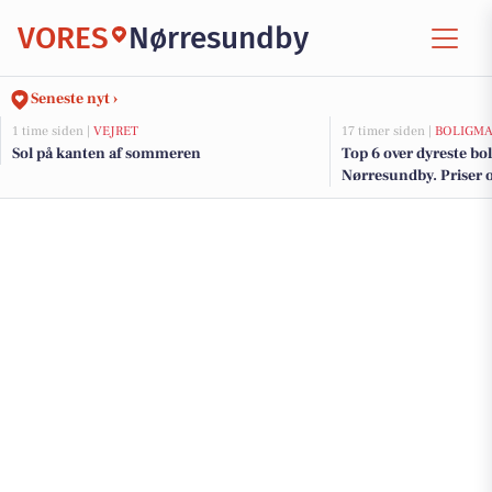
VORES
Nørresundby
Seneste nyt ›
1 time siden |
VEJRET
17 timer siden |
BOLIGM
Sol på kanten af sommeren
Top 6 over dyreste boli
Nørresundby. Priser o