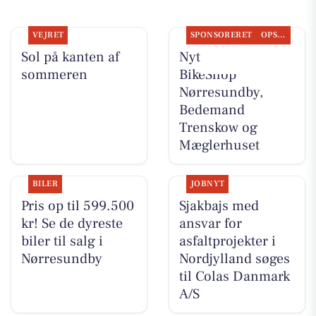
VEJRET
SPONSORERET
OPSLAGSTAVLEN
Sol på kanten af
Nyt fra Fri
sommeren
BikeShop
Nørresundby,
Bedemand
Trenskow og
Mæglerhuset
BILER
JOBNYT
Pris op til 599.500
Sjakbajs med
kr! Se de dyreste
ansvar for
biler til salg i
asfaltprojekter i
Nørresundby
Nordjylland søges
til Colas Danmark
A/S