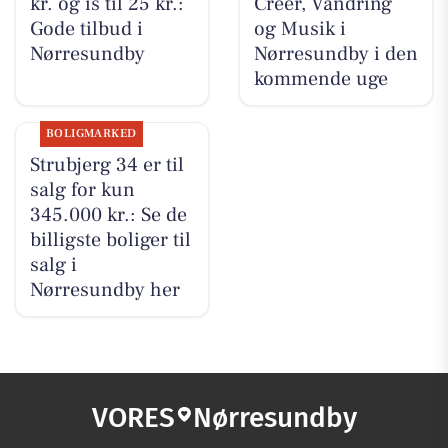
kr. og is til 25 kr.:
Creer, Vandring
Gode tilbud i
og Musik i
Nørresundby
Nørresundby i den
kommende uge
BOLIGMARKED
Strubjerg 34 er til
salg for kun
345.000 kr.: Se de
billigste boliger til
salg i
Nørresundby her
VORES
Nørresundby