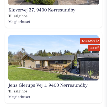
Kløvervej 37, 9400 Nørresundby
Til salg hos
Mæglerhuset
4.495.000 kr
2
158 m
Jens Glerups Vej 1, 9400 Nørresundby
Til salg hos
Mæglerhuset