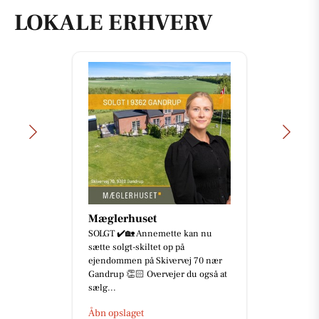
LOKALE ERHVERV
Mæglerhuset
SOLGT ✔️🏡 Annemette kan nu
sætte solgt-skiltet op på
ejendommen på Skivervej 70 nær
Gandrup 👏🏻 Overvejer du også at
sælg...
Åbn opslaget