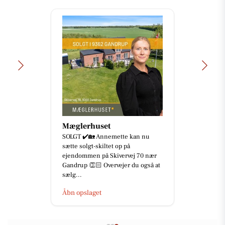
Mæglerhuset
SOLGT ✔️🏡 Annemette kan nu
sætte solgt-skiltet op på
ejendommen på Skivervej 70 nær
Gandrup 👏🏻 Overvejer du også at
sælg...
Åbn opslaget