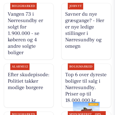
BOLIGMARKED
JOBNYT
Vangen 73 i
Savner du nye
Nørresundby er
græsgange? - Her
solgt for
er nye ledige
1.900.000 - se
stillinger i
køberen og 4
Nørresundby og
andre solgte
omegn
boliger
ALARM112
BOLIGMARKED
Efter skudepisode:
Top 6 over dyreste
Politiet takker
boliger til salg i
modige borgere
Nørresundby.
Priser op til
18.000.000 kr
BOLIGMARKED
SPONSORERET
OPSLAGSTAVLEN