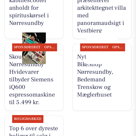
kabinescooter
præsenterer
anholdt for
arkitekttegnet villa
spirituskørsel i
med
Nørresundby
panoramaudsigt i
Vestbjerg
SPONSORERET
OPSLAGSTAVLEN
SPONSORERET
OPSLAGSTAVLEN
Skousen
Nyt fra Fri
Nørresundby
BikeShop
Hvidevarer
Nørresundby,
tilbyder Siemens
Bedemand
iQ600
Trenskow og
espressomaskine
Mæglerhuset
til 5.499 kr.
BOLIGMARKED
Top 6 over dyreste