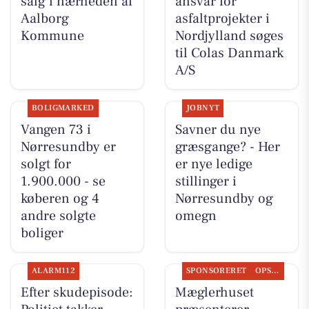
salg i nærheden af
ansvar for
Aalborg
asfaltprojekter i
Kommune
Nordjylland søges
til Colas Danmark
A/S
BOLIGMARKED
JOBNYT
Vangen 73 i
Savner du nye
Nørresundby er
græsgange? - Her
solgt for
er nye ledige
1.900.000 - se
stillinger i
køberen og 4
Nørresundby og
andre solgte
omegn
boliger
ALARM112
SPONSORERET
OPSLAGSTAVLEN
Efter skudepisode:
Mæglerhuset