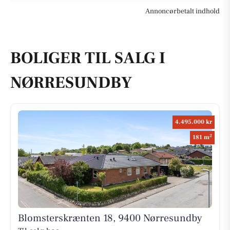
Annoncørbetalt indhold
BOLIGER TIL SALG I
NØRRESUNDBY
4.495.000 kr
2
181 m
Blomsterskrænten 18, 9400 Nørresundby