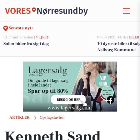
VORES
Nørresundby
Seneste nyt ›
31 minutter siden |
VEJRET
07-08-2026 14:16 |
BILER
Solen bider fra sig i dag
10 dyreste biler til sa
Aalborg Kommune
Kenneth Sand Køreskole ønsker Sally Derosche tillykke med bestået
ARTIKLER
Opslagstavlen
Kenneth Sand