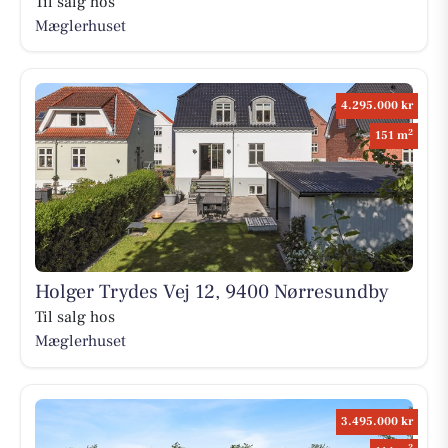
Til salg hos
Mæglerhuset
4.295.000 kr
2
151 m
Holger Trydes Vej 12, 9400 Nørresundby
Til salg hos
Mæglerhuset
3.495.000 kr
2