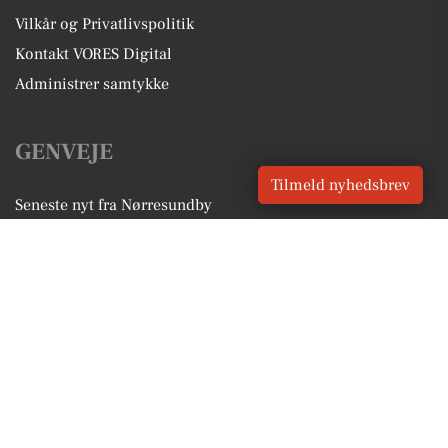
Vilkår og Privatlivspolitik
Kontakt VORES Digital
Administrer samtykke
GENVEJE
Tilmeld nyhedsbrev
Seneste nyt fra Nørresundby
Vores lokale erhverv
Kalenderen for Nørresundby
Fakta om Nørresundby
Erhvervsartikler
Aalborg Kommune
Få en gratis salgsvurdering
Sponsoreret indhold