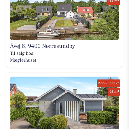
114 m
Åvej 8, 9400 Nørresundby
Til salg hos
Mæglerhuset
2.995.000 kr
2
93 m