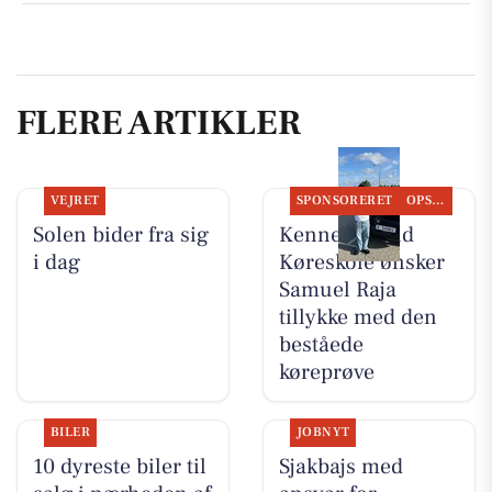
FLERE ARTIKLER
VEJRET
SPONSORERET
OPSLAGSTAVLEN
Solen bider fra sig
Kenneth Sand
i dag
Køreskole ønsker
Samuel Raja
tillykke med den
beståede
køreprøve
BILER
JOBNYT
10 dyreste biler til
Sjakbajs med