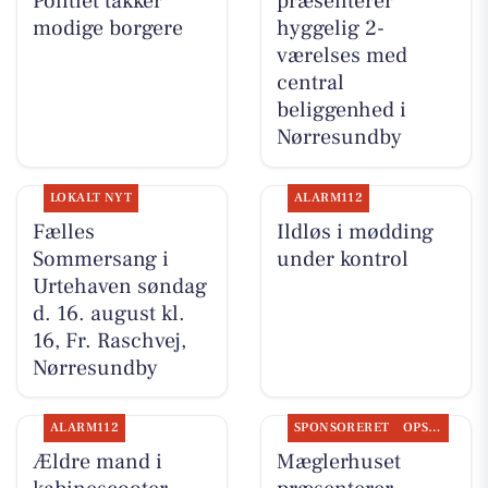
Politiet takker
præsenterer
modige borgere
hyggelig 2-
værelses med
central
beliggenhed i
Nørresundby
LOKALT NYT
ALARM112
Fælles
Ildløs i mødding
Sommersang i
under kontrol
Urtehaven søndag
d. 16. august kl.
16, Fr. Raschvej,
Nørresundby
ALARM112
SPONSORERET
OPSLAGSTAVLEN
Ældre mand i
Mæglerhuset