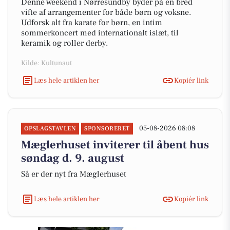
Denne weekend i Nørresundby byder på en bred
vifte af arrangementer for både børn og voksne.
Udforsk alt fra karate for børn, en intim
sommerkoncert med internationalt islæt, til
keramik og roller derby.
Kilde: Kultunaut
Læs hele artiklen her
Kopiér link
05-08-2026 08:08
OPSLAGSTAVLEN
SPONSORERET
Mæglerhuset inviterer til åbent hus
søndag d. 9. august
Så er der nyt fra Mæglerhuset
Læs hele artiklen her
Kopiér link