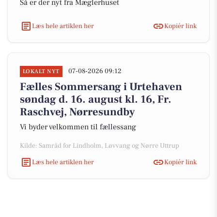
Så er der nyt fra Mæglerhuset
Læs hele artiklen her
Kopiér link
07-08-2026 09:12
LOKALT NYT
Fælles Sommersang i Urtehaven
søndag d. 16. august kl. 16, Fr.
Raschvej, Nørresundby
Vi byder velkommen til fællessang
Kilde: Samråd for Lindholm, Løvvang og Nørre Uttrup
Læs hele artiklen her
Kopiér link