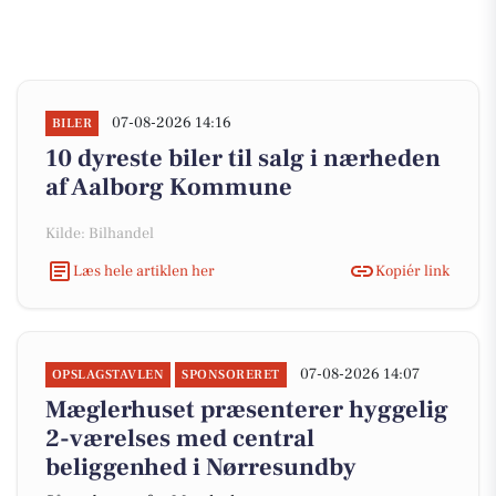
07-08-2026 14:16
BILER
10 dyreste biler til salg i nærheden
af Aalborg Kommune
Kilde: Bilhandel
Læs hele artiklen her
Kopiér link
07-08-2026 14:07
OPSLAGSTAVLEN
SPONSORERET
Mæglerhuset præsenterer hyggelig
2-værelses med central
beliggenhed i Nørresundby