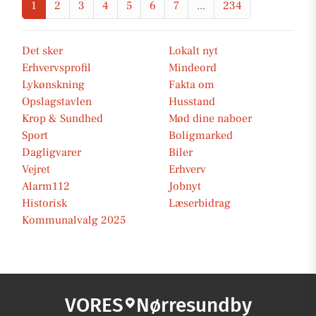
1
2
3
4
5
6
7
...
234
Det sker
Lokalt nyt
Erhvervsprofil
Mindeord
Lykønskning
Fakta om
Opslagstavlen
Husstand
Krop & Sundhed
Mød dine naboer
Sport
Boligmarked
Dagligvarer
Biler
Vejret
Erhverv
Alarm112
Jobnyt
Historisk
Læserbidrag
Kommunalvalg 2025
VORES
Nørresundby