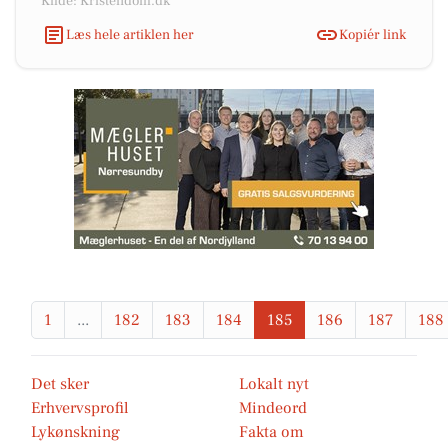
Kilde: Kristendom.dk
Læs hele artiklen her
Kopiér link
1
...
182
183
184
185
186
187
188
Det sker
Lokalt nyt
Erhvervsprofil
Mindeord
Lykønskning
Fakta om