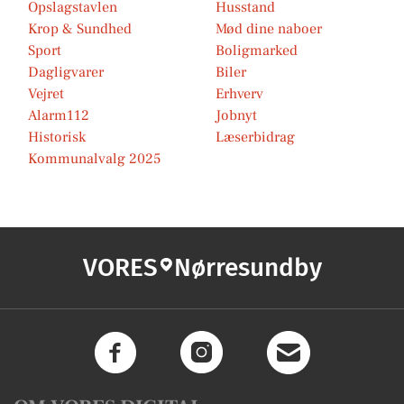
Opslagstavlen
Husstand
Krop & Sundhed
Mød dine naboer
Sport
Boligmarked
Dagligvarer
Biler
Vejret
Erhverv
Alarm112
Jobnyt
Historisk
Læserbidrag
Kommunalvalg 2025
VORES
Nørresundby