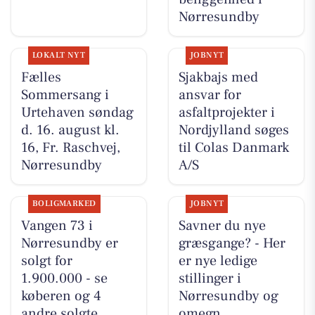
Nørresundby
LOKALT NYT
JOBNYT
Fælles
Sjakbajs med
Sommersang i
ansvar for
Urtehaven søndag
asfaltprojekter i
d. 16. august kl.
Nordjylland søges
16, Fr. Raschvej,
til Colas Danmark
Nørresundby
A/S
BOLIGMARKED
JOBNYT
Vangen 73 i
Savner du nye
Nørresundby er
græsgange? - Her
solgt for
er nye ledige
1.900.000 - se
stillinger i
køberen og 4
Nørresundby og
andre solgte
omegn