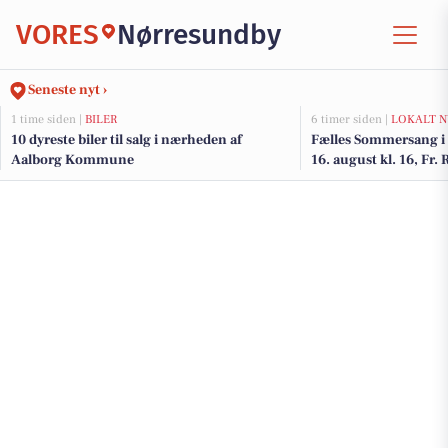
VORES
Nørresundby
Seneste nyt ›
1 time siden |
BILER
6 timer siden |
LOKALT N
10 dyreste biler til salg i nærheden af
Fælles Sommersang i 
Aalborg Kommune
16. august kl. 16, Fr