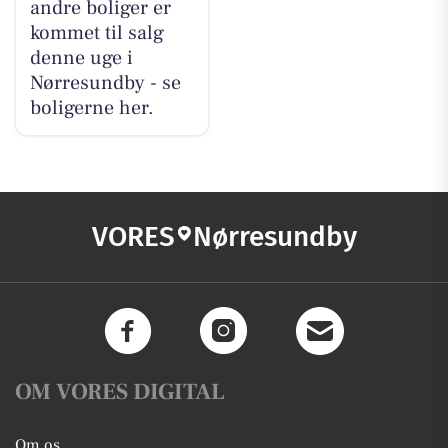
andre boliger er
kommet til salg
denne uge i
Nørresundby - se
boligerne her.
VORES
Nørresundby
OM VORES DIGITAL
Om os