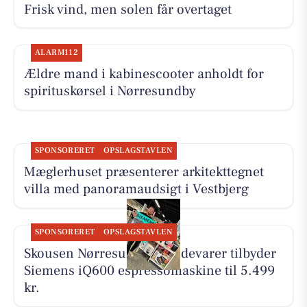
Frisk vind, men solen får overtaget
ALARM112
Ældre mand i kabinescooter anholdt for
spirituskørsel i Nørresundby
SPONSORERET
OPSLAGSTAVLEN
Mæglerhuset præsenterer arkitekttegnet
villa med panoramaudsigt i Vestbjerg
SPONSORERET
OPSLAGSTAVLEN
Skousen Nørresundby Hvidevarer tilbyder
Siemens iQ600 espressomaskine til 5.499
kr.