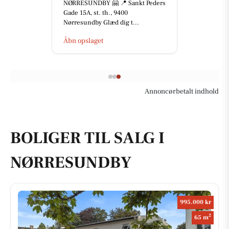
NØRRESUNDBY 🤗 📍 Sankt Peders
Gade 15A, st. th., 9400
Nørresundby Glæd dig t...
Åbn opslaget
Annoncørbetalt indhold
BOLIGER TIL SALG I
NØRRESUNDBY
995.000 kr
2
65 m