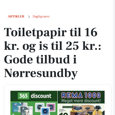
Toiletpapir til 16 kr. og is til 25 kr.: Gode tilbud i Nørresundby
ARTIKLER
Dagligvarer
Toiletpapir til 16
kr. og is til 25 kr.:
Gode tilbud i
Nørresundby