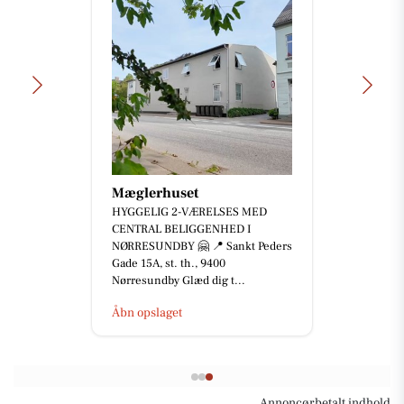
Mæglerhuset
HYGGELIG 2-VÆRELSES MED
CENTRAL BELIGGENHED I
NØRRESUNDBY 🤗 📍 Sankt Peders
Gade 15A, st. th., 9400
Nørresundby Glæd dig t...
Åbn opslaget
Annoncørbetalt indhold