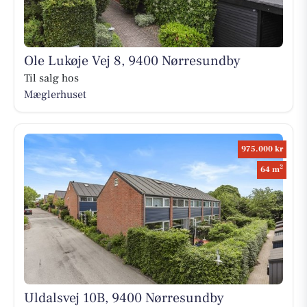
Ole Lukøje Vej 8, 9400 Nørresundby
Til salg hos
Mæglerhuset
975.000 kr
2
64 m
Uldalsvej 10B, 9400 Nørresundby