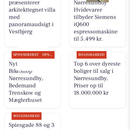
præsenterer
Nørresundby
arkitekttegnet villa
Hvidevarer
med
tilbyder Siemens
panoramaudsigt i
iQ600
Vestbjerg
espressomaskine
til 5.499 kr.
SPONSORERET
OPSLAGSTAVLEN
BOLIGMARKED
Nyt fra Fri
Top 6 over dyreste
BikeShop
boliger til salg i
Nørresundby,
Nørresundby.
Bedemand
Priser op til
Trenskow og
18.000.000 kr
Mæglerhuset
BOLIGMARKED
Spiesgade 88 og 3