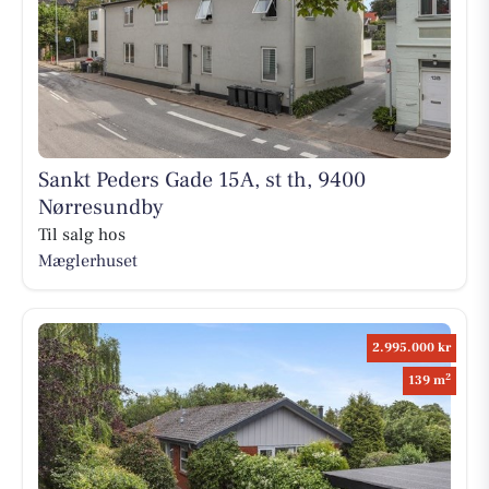
Sankt Peders Gade 15A, st th, 9400
Nørresundby
Til salg hos
Mæglerhuset
2.995.000 kr
2
139 m