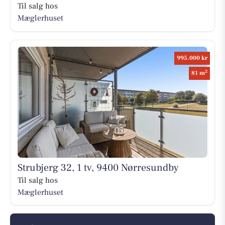
Til salg hos
Mæglerhuset
995.000 kr
2
81 m
Strubjerg 32, 1 tv, 9400 Nørresundby
Til salg hos
Mæglerhuset