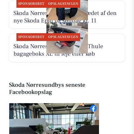
SPONSORERET
OPSLAGSTAVLEN
Skoda Nørresundby løfter klædet af den
nye Skoda Epiq på søndag kl. 11
SPONSORERET
OPSLAGSTAVLEN
Skoda Nørresundby tilbyder Thule
bagageboks XL til leje eller køb
Skoda Nørresundbys seneste
Facebookopslag
29. juli 2026