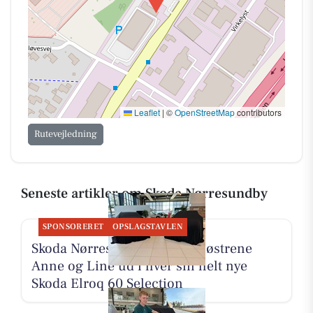
Leaflet
|
©
OpenStreetMap
contributors
Rutevejledning
Seneste artikler om Skoda Nørresundby
SPONSORERET
OPSLAGSTAVLEN
Skoda Nørresundby sender søstrene
Anne og Line ud i hver sin helt nye
Skoda Elroq 60 Selection