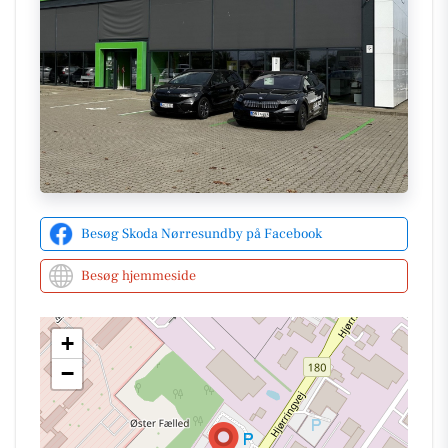
Senest den 29. juli 2026 fik søstrene Anne og Line
hver især nyde oplevelsen af at køre hjem i hver
deres helt nye Škoda Elroq 60 Selection. Valget af
farve var en kærlig uenighed, som blev løst til deres
tilfredshed. Škoda Nørresundby ønsker dem begge
tillykke med deres nye biler.
Hold dig opdateret om de seneste nyheder og tilbud
på Škoda Nørresundbys
Facebookside
eller besøg
deres
hjemmeside
for yderligere information.
Besøg Skoda Nørresundby på Facebook
Besøg hjemmeside
+
−