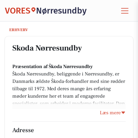
VORES
Nørresundby
Skoda Nørresundby
ERHVERV
Skoda Nørresundby
Præsentation af Škoda Nørresundby
Škoda Nørresundby, beliggende i Nørresundby, er
Danmarks ældste Škoda-forhandler med sine rødder
tilbage til 1972. Med deres mange års erfaring
møder kunderne her et team af engagerede
specialister, som arbejder i moderne faciliteter. Den
kompromisløse kundeservice sikrer, at både bilkøb
Læs mere
og service sker med høj kvalitet og tryghed. Deres
topmoderne værksted, brede modelprogram og
Adresse
stærke lokale engagement gør Škoda Nørresundby