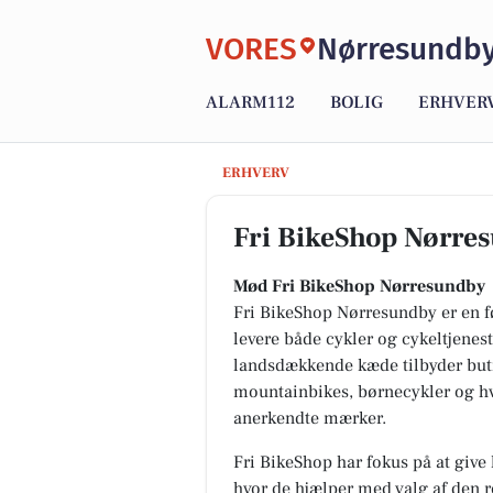
VORES
Nørresundb
ALARM112
BOLIG
ERHVER
Fri BikeShop Nørresundby
ERHVERV
Fri BikeShop Nørre
Mød Fri BikeShop Nørresundby
Fri BikeShop Nørresundby er en fø
levere både cykler og cykeltjeneste
landsdækkende kæde tilbyder butik
mountainbikes, børnecykler og hv
anerkendte mærker.
Fri BikeShop har fokus på at give
hvor de hjælper med valg af den re