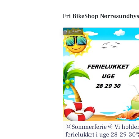
Fri BikeShop Nørresundbys
27. juni 2026
🌞Sommerferie🌞 Vi holde
ferielukket i uge 28-29-30