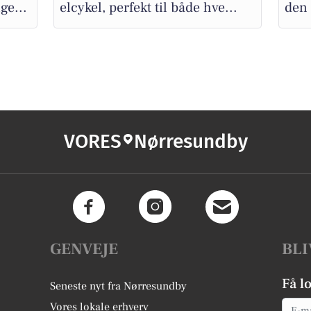
ge...
elcykel, perfekt til både hve...
den 
VORES
Nørresundby
GENVEJE
BLI
Få l
Seneste nyt fra Nørresundby
Email
Vores lokale erhverv