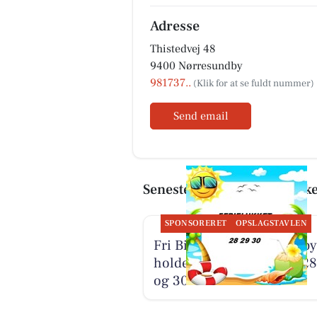
Adresse
Thistedvej 48
9400 Nørresundby
981737..
Send email
Seneste artikler om Fri Bi
SPONSORERET
OPSLAGSTAVLEN
Fri BikeShop Nørresundby
holder ferielukket i uge 28
og 30