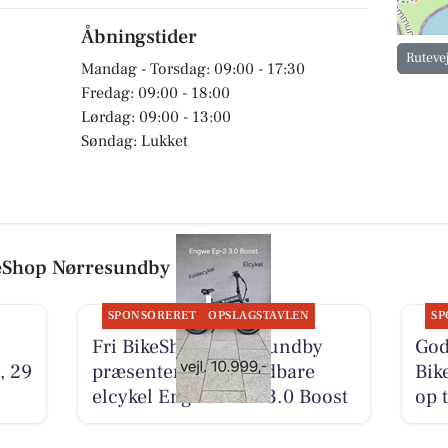
Åbningstider
Ruteve
Mandag - Torsdag: 09:00 - 17:30
Fredag: 09:00 - 18:00
Lørdag: 09:00 - 13:00
Søndag: Lukket
keShop Nørresundby
SPONSORERET
OPSLAGSTAVLEN
SP
Fri BikeShop Nørresundby
God
, 29
præsenterer den foldbare
Bik
elcykel Engwe EP-2 3.0 Boost
op 