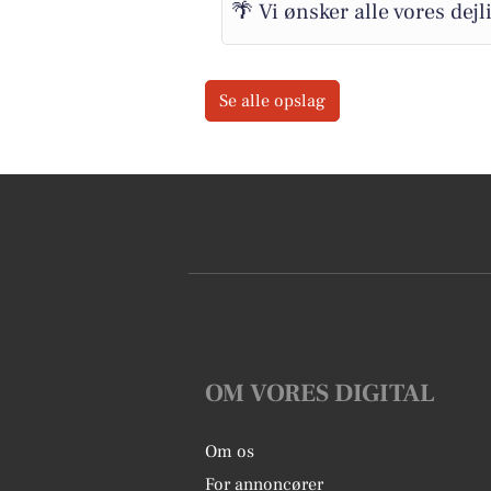
🌴 Vi ønsker alle vores dejli
Se alle opslag
OM VORES DIGITAL
Om os
For annoncører