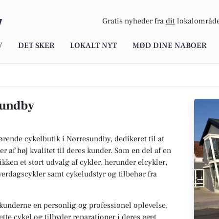
y
Gratis nyheder fra
dit
lokalområde
V
DET SKER
LOKALT NYT
MØD DINE NABOER
sundby
rende cykelbutik i Nørresundby, dedikeret til at
r af høj kvalitet til deres kunder. Som en del af en
ken et stort udvalg af cykler, herunder elcykler,
erdagscykler samt cykeludstyr og tilbehør fra
 kunderne en personlig og professionel oplevelse,
tte cykel og tilbyder reparationer i deres eget