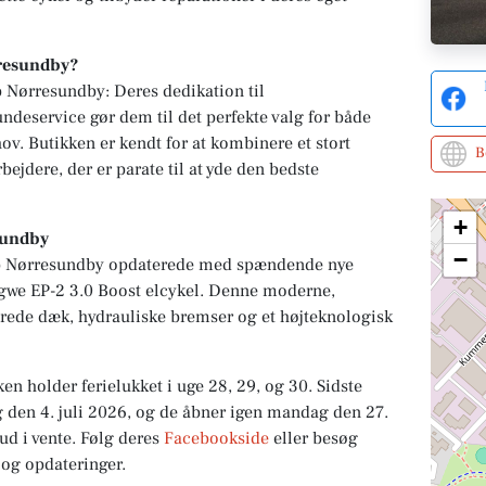
rresundby?
p Nørresundby: Deres dedikation til
undeservice gør dem til det perfekte valg for både
ov. Butikken er kendt for at kombinere et stort
B
jdere, der er parate til at yde den bedste
+
sundby
−
p Nørresundby opdaterede med spændende nye
gwe EP-2 3.0 Boost elcykel. Denne moderne,
brede dæk, hydrauliske bremser og et højteknologisk
 holder ferielukket i uge 28, 29, og 30. Sidste
g den 4. juli 2026, og de åbner igen mandag den 27.
ud i vente. Følg deres
Facebookside
eller besøg
d og opdateringer.