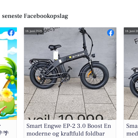
 seneste Facebookopslag
18. juni 2026
18. juni 
r
Smart Engwe EP-2 3.0 Boost En
Smar
🌴🌴
moderne og kraftfuld foldbar
med 