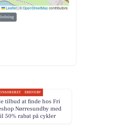
Leaflet
|
©
OpenStreetMap
contributors
jledning
ONSORERET
ERHVERV
e tilbud at finde hos Fri
eshop Nørresundby med
til 50% rabat på cykler