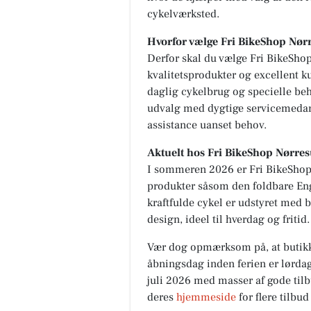
cykelværksted.
Hvorfor vælge Fri BikeShop Nø
Derfor skal du vælge Fri BikeSho
kvalitetsprodukter og excellent k
daglig cykelbrug og specielle beh
udvalg med dygtige servicemedarbe
assistance uanset behov.
Aktuelt hos Fri BikeShop Nørre
I sommeren 2026 er Fri BikeSho
produkter såsom den foldbare En
kraftfulde cykel er udstyret med 
design, ideel til hverdag og fritid.
Vær dog opmærksom på, at butikken
åbningsdag inden ferien er lørda
juli 2026 med masser af gode tilb
deres
hjemmeside
for flere tilbu