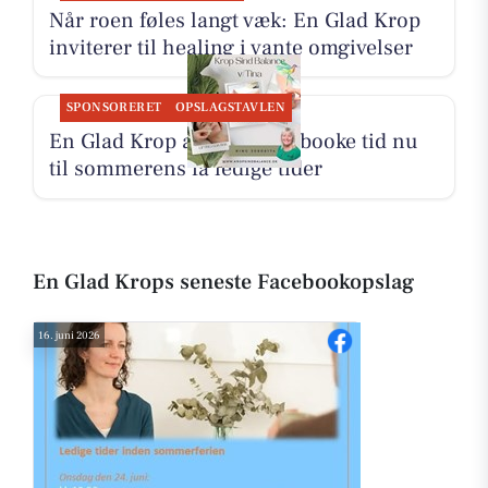
Når roen føles langt væk: En Glad Krop
inviterer til healing i vante omgivelser
SPONSORERET
OPSLAGSTAVLEN
En Glad Krop anbefaler at booke tid nu
til sommerens få ledige tider
En Glad Krops seneste Facebookopslag
16. juni 2026