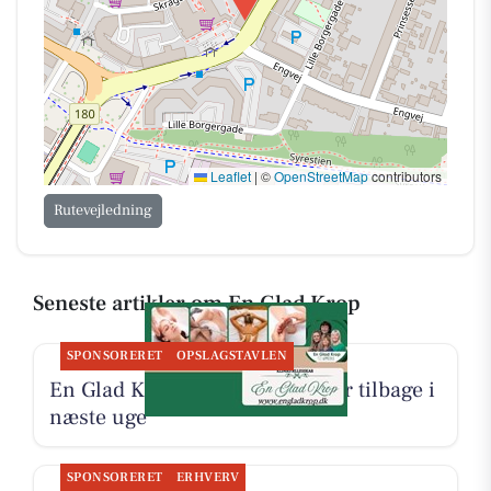
Leaflet
|
©
OpenStreetMap
contributors
Rutevejledning
Seneste artikler om En Glad Krop
SPONSORERET
OPSLAGSTAVLEN
En Glad Krop har få ledige tider tilbage i
næste uge
SPONSORERET
ERHVERV