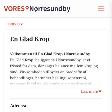
VORES
Nørresundby
En Glad Krop
ERHVERV
En Glad Krop
Velkommen til En Glad Krop i Nørresundby
En Glad Krop, beliggende i Nørresundby, er et
fristed for dem, der søger balance mellem krop og
sind. Virksomheden tilbyder en bred vifte af
behandlinger, herunder healing, zoneterapi,
massage, fodpleje, akupunktur, og psykoterapi.
Deres team af erfarne og RAB-godkendte behandlere
Læs mere
fokuserer på at levere individuel pleje, der skaber
velvære og energi gennem en personlig og
Adresse
komfortabel oplevelse.