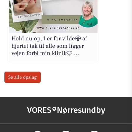
Hold nu op, I er for vilde🤩 af
hjertet tak til alle som ligger
vejen forbi min klinik🩷 ...
Se alle opslag
VORES
Nørresundby