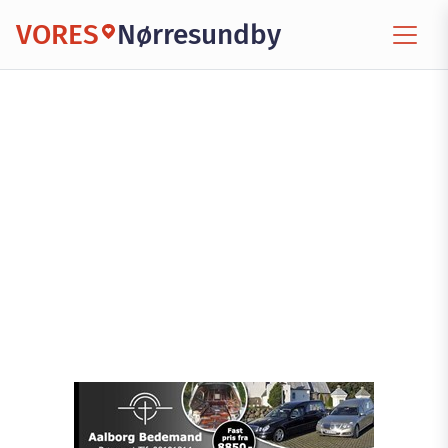
VORES
Nørresundby