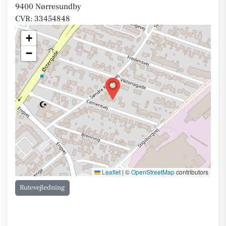
9400 Nørresundby
CVR: 33454848
+
−
Leaflet
|
©
OpenStreetMap
contributors
Rutevejledning