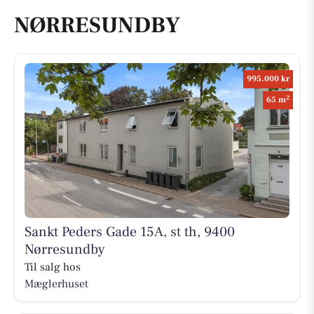
NØRRESUNDBY
995.000 kr
2
65 m
Sankt Peders Gade 15A, st th, 9400
Nørresundby
Til salg hos
Mæglerhuset