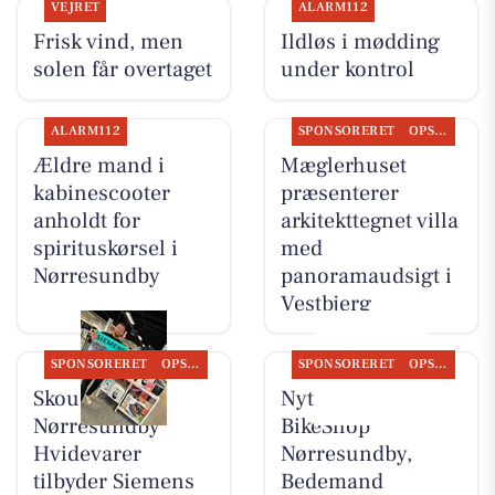
VEJRET
ALARM112
Frisk vind, men
Ildløs i mødding
solen får overtaget
under kontrol
ALARM112
SPONSORERET
OPSLAGSTAVLEN
Ældre mand i
Mæglerhuset
kabinescooter
præsenterer
anholdt for
arkitekttegnet villa
spirituskørsel i
med
Nørresundby
panoramaudsigt i
Vestbjerg
SPONSORERET
OPSLAGSTAVLEN
SPONSORERET
OPSLAGSTAVLEN
Skousen
Nyt fra Fri
Nørresundby
BikeShop
Hvidevarer
Nørresundby,
tilbyder Siemens
Bedemand