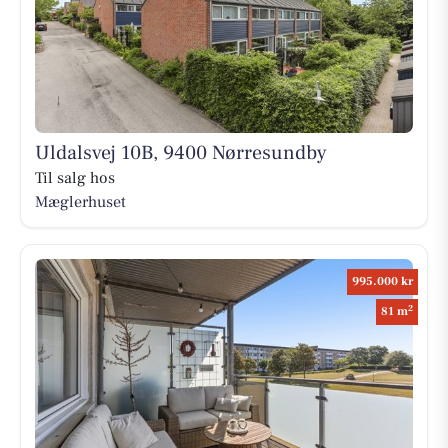
Uldalsvej 10B, 9400 Nørresundby
Til salg hos
Mæglerhuset
995.000 kr
2
81 m