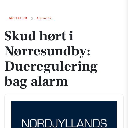
Skud hørt i Nørresundby: Dueregulering bag alarm
ARTIKLER
Alarm112
Skud hørt i
Nørresundby:
Dueregulering
bag alarm