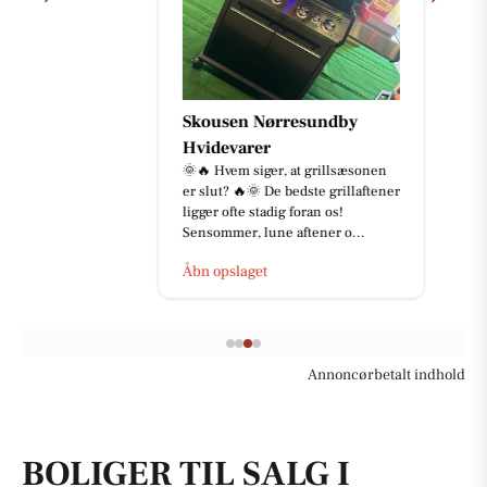
Skousen Nørresundby
Hvidevarer
🌞🔥 Hvem siger, at grillsæsonen
er slut? 🔥🌞 De bedste grillaftener
ligger ofte stadig foran os!
Sensommer, lune aftener o...
Åbn opslaget
Annoncørbetalt indhold
BOLIGER TIL SALG I