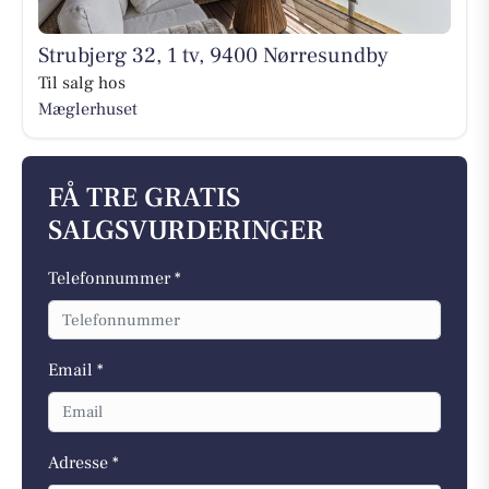
Strubjerg 32, 1 tv, 9400 Nørresundby
Til salg hos
Mæglerhuset
FÅ TRE GRATIS
SALGSVURDERINGER
Telefonnummer *
Email *
Adresse *