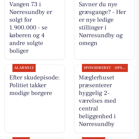
Vangen 73 i
Savner du nye
Nørresundby er
græsgange? - Her
solgt for
er nye ledige
1.900.000 - se
stillinger i
køberen og 4
Nørresundby og
andre solgte
omegn
boliger
ALARM112
SPONSORERET
OPSLAGSTAVLEN
Efter skudepisode:
Mæglerhuset
Politiet takker
præsenterer
modige borgere
hyggelig 2-
værelses med
central
beliggenhed i
Nørresundby