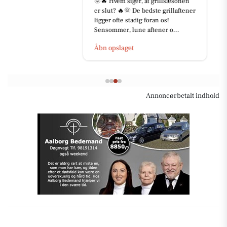
🌞🔥 Hvem siger, at grillsæsonen
er slut? 🔥🌞 De bedste grillaftener
ligger ofte stadig foran os!
Sensommer, lune aftener o...
Åbn opslaget
Annoncørbetalt indhold