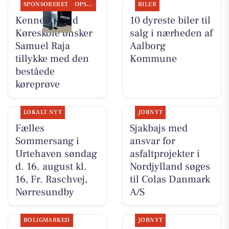
SPONSORERET
OPSLAGSTAVLEN
BILER
Kenneth Sand
10 dyreste biler til
Køreskole ønsker
salg i nærheden af
Samuel Raja
Aalborg
tillykke med den
Kommune
beståede
køreprøve
LOKALT NYT
JOBNYT
Fælles
Sjakbajs med
Sommersang i
ansvar for
Urtehaven søndag
asfaltprojekter i
d. 16. august kl.
Nordjylland søges
16, Fr. Raschvej,
til Colas Danmark
Nørresundby
A/S
BOLIGMARKED
JOBNYT