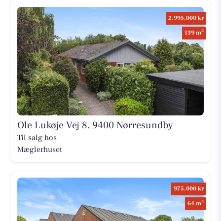
2.995.000 kr
2
139 m
Ole Lukøje Vej 8, 9400 Nørresundby
Til salg hos
Mæglerhuset
975.000 kr
2
64 m