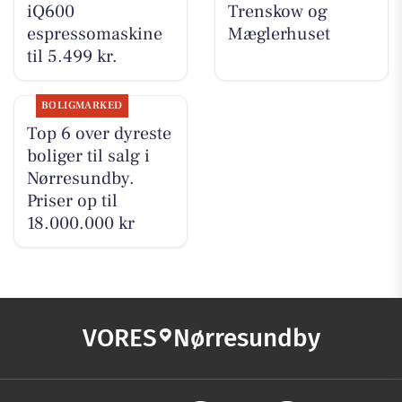
iQ600
Trenskow og
espressomaskine
Mæglerhuset
til 5.499 kr.
BOLIGMARKED
Top 6 over dyreste
boliger til salg i
Nørresundby.
Priser op til
18.000.000 kr
VORES
Nørresundby