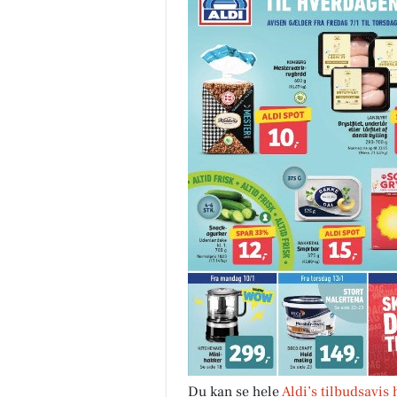
✨
m
f
f
Å
Du kan se hele
Aldi’s tilbudsavis 