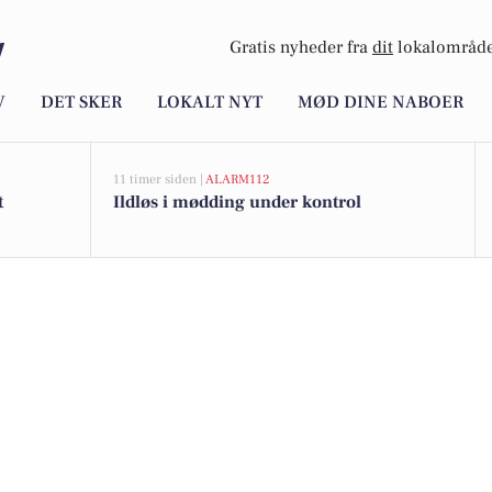
y
Gratis nyheder fra
dit
lokalområde
V
DET SKER
LOKALT NYT
MØD DINE NABOER
11 timer siden |
ALARM112
t
Ildløs i mødding under kontrol