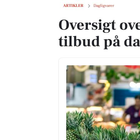
Oversigt over næste uges tilbud på dag
ARTIKLER
Dagligvarer
Oversigt ov
tilbud på d