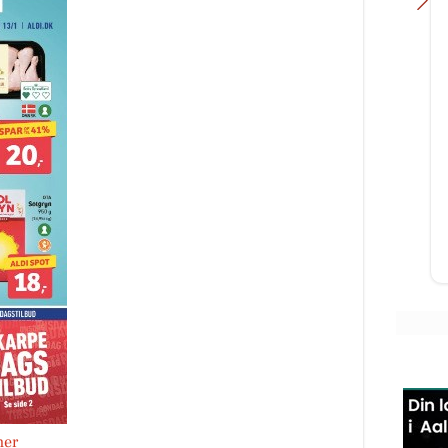
RAVN-Detailing
Skousen Nørresun
 Spritny Zeekr – klargjort til
Hvidevarer
ange års beskyttelse! ✨ Denne
🌞🔥 Hvem siger, at gril
abriksnye Zeekr har været en tur
er slut? 🔥🌞 De bedste g
orbi værkstedet, hvor den ...
ligger ofte stadig foran o
Sensommer, lune aftener
bn opslaget
Åbn opslaget
her