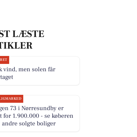
ST LÆSTE
TIKLER
JRET
k vind, men solen får
taget
LIGMARKED
gen 73 i Nørresundby er
t for 1.900.000 - se køberen
 andre solgte boliger