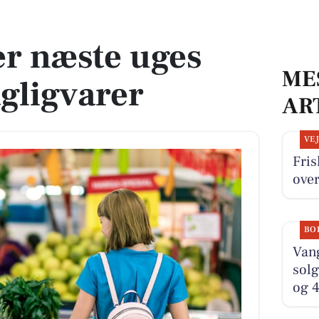
ligvarer
er næste uges
ME
agligvarer
AR
VE
Fris
over
BO
Van
solg
og 4