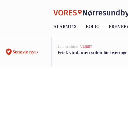
VORES
Nørresundb
ALARM112
BOLIG
ERHVER
2 timer siden |
VEJRET
Seneste nyt ›
Frisk vind, men solen får overtage