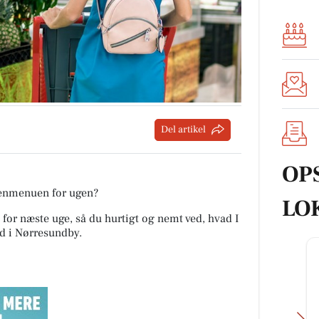
Del artikel
OP
tenmenuen for ugen?
LO
 for næste uge, så du hurtigt og nemt ved, hvad I
nd i Nørresundby
.