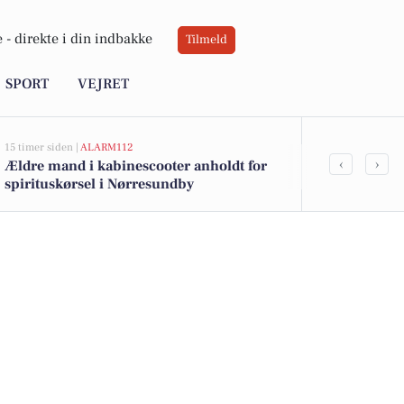
 -
direkte i din indbakke
Tilmeld
SPORT
VEJRET
15 timer siden |
ALARM112
05-08-2026 13:02
‹
›
Ældre mand i kabinescooter anholdt for
Top 6 over dy
spirituskørsel i Nørresundby
Nørresundby.