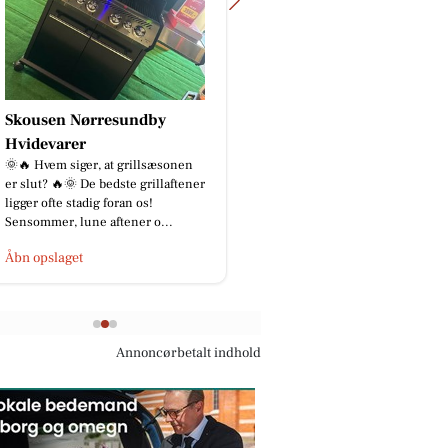
dby
Mæglerhuset
SØGER BOLIG I NØRRESUNDBY 📣
Heine søger lige nu et hjem til en
lsæsonen
familie, der er købeklar og ønsker
rillaftener
at slå sig ned i Nørresun...
s!
 o...
Åbn opslaget
Annoncørbetalt indhold