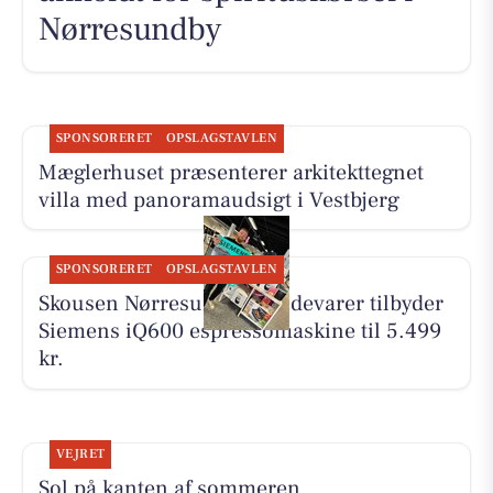
Nørresundby
SPONSORERET
OPSLAGSTAVLEN
Mæglerhuset præsenterer arkitekttegnet
villa med panoramaudsigt i Vestbjerg
SPONSORERET
OPSLAGSTAVLEN
Skousen Nørresundby Hvidevarer tilbyder
Siemens iQ600 espressomaskine til 5.499
kr.
VEJRET
Sol på kanten af sommeren