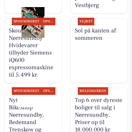
Vestbjerg
SPONSORERET
OPSLAGSTAVLEN
VEJRET
Skousen
Sol på kanten af
Nørresundby
sommeren
Hvidevarer
tilbyder Siemens
iQ600
espressomaskine
til 5.499 kr.
SPONSORERET
OPSLAGSTAVLEN
BOLIGMARKED
Nyt fra Fri
Top 6 over dyreste
BikeShop
boliger til salg i
Nørresundby,
Nørresundby.
Bedemand
Priser op til
Trenskow og
18.000.000 kr