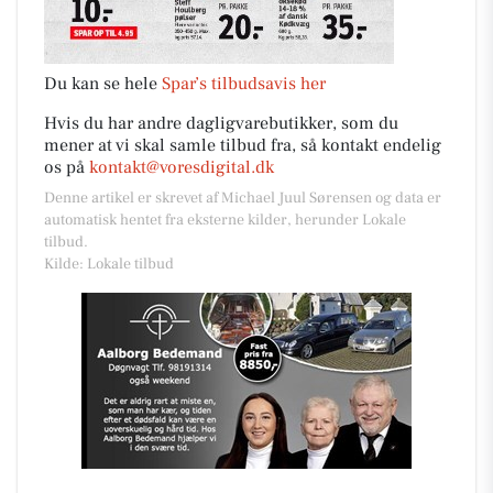
Du kan se hele
Spar’s tilbudsavis her
Hvis du har andre dagligvarebutikker, som du
mener at vi skal samle tilbud fra, så kontakt endelig
os på
kontakt@voresdigital.dk
Denne artikel er skrevet af Michael Juul Sørensen og data er
automatisk hentet fra eksterne kilder, herunder Lokale
tilbud.
Kilde: Lokale tilbud