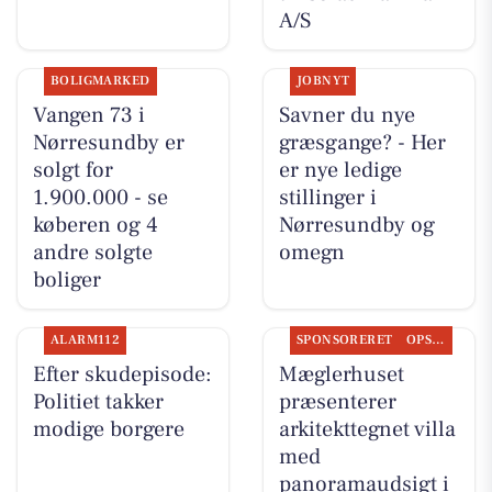
A/S
BOLIGMARKED
JOBNYT
Vangen 73 i
Savner du nye
Nørresundby er
græsgange? - Her
solgt for
er nye ledige
1.900.000 - se
stillinger i
køberen og 4
Nørresundby og
andre solgte
omegn
boliger
ALARM112
SPONSORERET
OPSLAGSTAVLEN
Efter skudepisode:
Mæglerhuset
Politiet takker
præsenterer
modige borgere
arkitekttegnet villa
med
panoramaudsigt i