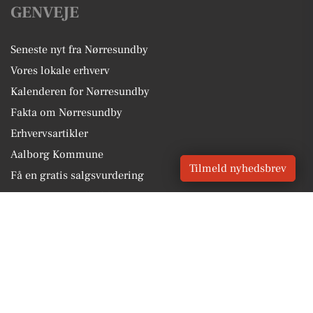
GENVEJE
Seneste nyt fra Nørresundby
Vores lokale erhverv
Kalenderen for Nørresundby
Fakta om Nørresundby
Erhvervsartikler
Aalborg Kommune
Tilmeld nyhedsbrev
Få en gratis salgsvurdering
Sponsoreret indhold
Vores Digital © 2026
Kontakt VORES Digital
CVR: 41179082