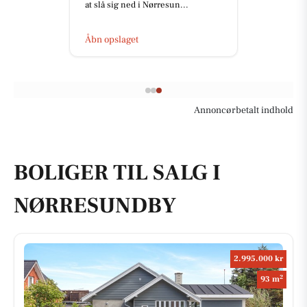
at slå sig ned i Nørresun...
Åbn opslaget
Annoncørbetalt indhold
BOLIGER TIL SALG I
NØRRESUNDBY
2.995.000 kr
2
93 m