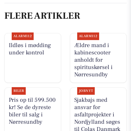
FLERE ARTIKLER
ALARM112
ALARM112
Ildløs i mødding
Ældre mand i
under kontrol
kabinescooter
anholdt for
spirituskørsel i
Nørresundby
BILER
JOBNYT
Pris op til 599.500
Sjakbajs med
kr! Se de dyreste
ansvar for
biler til salg i
asfaltprojekter i
Nørresundby
Nordjylland søges
til Colas Danmark