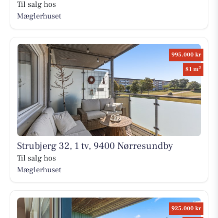
Til salg hos
Mæglerhuset
995.000 kr
2
81 m
Strubjerg 32, 1 tv, 9400 Nørresundby
Til salg hos
Mæglerhuset
925.000 kr