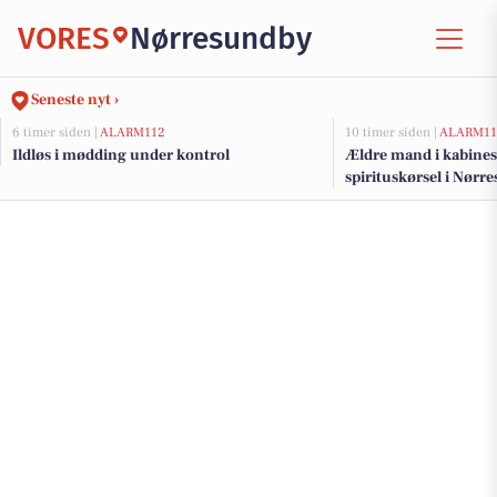
VORES
Nørresundby
Seneste nyt ›
6 timer siden |
ALARM112
10 timer siden |
ALARM11
Ildløs i mødding under kontrol
Ældre mand i kabines
spirituskørsel i Nørr