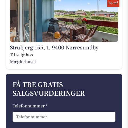
2
66 m
Strubjerg 155, 1, 9400 Nørresundby
Til salg hos
Mæglerhuset
FÅ TRE GRATIS
SALGSVURDERINGER
Telefonnummer *