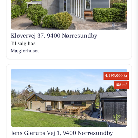
Kløvervej 37, 9400 Nørresundby
Til salg hos
Mæglerhuset
4.495.000 kr
2
158 m
Jens Glerups Vej 1, 9400 Nørresundby