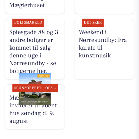
Mæglerhuset
BOLIGMARKED
DET SKER
Spiesgade 88 og 3
Weekend i
andre boliger er
Nørresundby: Fra
kommet til salg
karate til
denne uge i
kunstmusik
Nørresundby - se
boligerne her.
SPONSORERET
OPSLAGSTAVLEN
Mæglerhuset
inviterer til åbent
hus søndag d. 9.
august