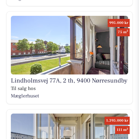
995.000 kr
2
75 m
Lindholmsvej 77A, 2 th, 9400 Nørresundby
Til salg hos
Mæglerhuset
1.395.000 kr
2
111 m