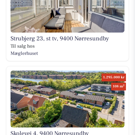
Strubjerg 23, st tv, 9400 Nørresundby
Til salg hos
Mæglerhuset
1.295.000 kr
2
108 m
Skolevej 4, 9400 Nørresundby