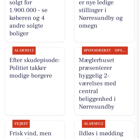
solgt for
er nye ledige
1.900.000 - se
stillinger i
køberen og 4
Nørresundby og
andre solgte
omegn
boliger
ALARM112
SPONSORERET
OPSLAGSTAVLEN
Efter skudepisode:
Mæglerhuset
Politiet takker
præsenterer
modige borgere
hyggelig 2-
værelses med
central
beliggenhed i
Nørresundby
VEJRET
ALARM112
Frisk vind, men
Ildløs i mødding