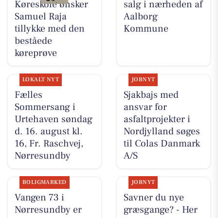
Køreskole ønsker
salg i nærheden af
Samuel Raja
Aalborg
tillykke med den
Kommune
beståede
køreprøve
LOKALT NYT
JOBNYT
Fælles
Sjakbajs med
Sommersang i
ansvar for
Urtehaven søndag
asfaltprojekter i
d. 16. august kl.
Nordjylland søges
16, Fr. Raschvej,
til Colas Danmark
Nørresundby
A/S
BOLIGMARKED
JOBNYT
Vangen 73 i
Savner du nye
Nørresundby er
græsgange? - Her