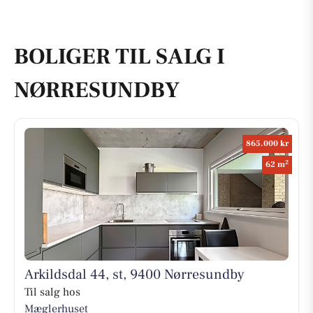
BOLIGER TIL SALG I
NØRRESUNDBY
865.000 kr
2
62 m
Arkildsdal 44, st, 9400 Nørresundby
Til salg hos
Mæglerhuset