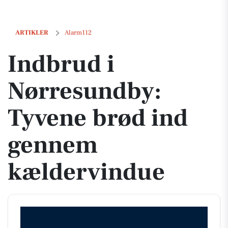
Indbrud i Nørresundby: Tyvene brød ind gennem kældervindue
ARTIKLER
Alarm112
Indbrud i
Nørresundby:
Tyvene brød ind
gennem
kældervindue