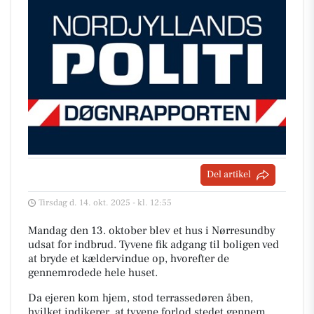
Del artikel
Tirsdag d. 14. okt. 2025 - kl. 12:55
Mandag den 13. oktober blev et hus i Nørresundby
udsat for indbrud. Tyvene fik adgang til boligen ved
at bryde et kældervindue op, hvorefter de
gennemrodede hele huset.
Da ejeren kom hjem, stod terrassedøren åben,
hvilket indikerer, at tyvene forlod stedet gennem