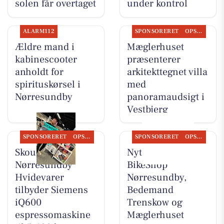
solen får overtaget
under kontrol
ALARM112
SPONSORERET
OPSLAGSTAVLEN
Ældre mand i
Mæglerhuset
kabinescooter
præsenterer
anholdt for
arkitekttegnet villa
spirituskørsel i
med
Nørresundby
panoramaudsigt i
Vestbjerg
SPONSORERET
OPSLAGSTAVLEN
SPONSORERET
OPSLAGSTAVLEN
Skousen
Nyt fra Fri
Nørresundby
BikeShop
Hvidevarer
Nørresundby,
tilbyder Siemens
Bedemand
iQ600
Trenskow og
espressomaskine
Mæglerhuset