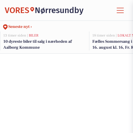
VORES
Nørresundby
Seneste nyt ›
13 timer siden |
BILER
18 timer siden |
LOKALT 
10 dyreste biler til salg i nærheden af
Fælles Sommersang i 
Aalborg Kommune
16. august kl. 16, Fr