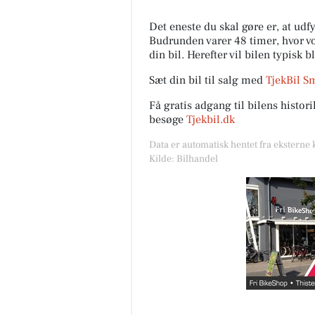
Det eneste du skal gøre er, at ud
Budrunden varer 48 timer, hvor vor
din bil. Herefter vil bilen typisk b
Sæt din bil til salg med
TjekBil S
Få gratis adgang til bilens histo
besøge
Tjekbil.dk
Data er automatisk hentet fra eksterne 
Kilde: Bilhandel