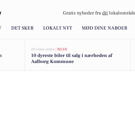
y
Gratis nyheder fra
dit
lokalområde
V
DET SKER
LOKALT NYT
MØD DINE NABOER
20 timer siden |
BILER
n
10 dyreste biler til salg i nærheden af
Aalborg Kommune