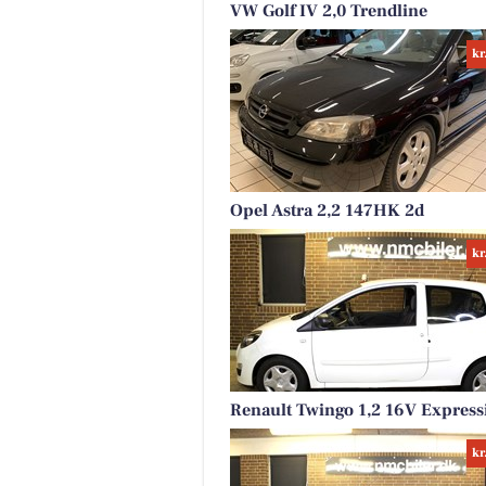
VW Golf IV 2,0 Trendline
kr
Opel Astra 2,2 147HK 2d
kr
Renault Twingo 1,2 16V Express
kr