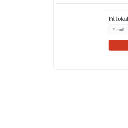
Få loka
Email