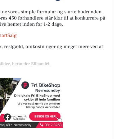
fylde vores simple formular og starte budrunden.
es 450 forhandlere står klar til at konkurrere på
live hentet inden for 1-2 dage.
martSalg
rik, restgæld, omkostninger og meget mere ved at
kilder, herunder Bilhandel.