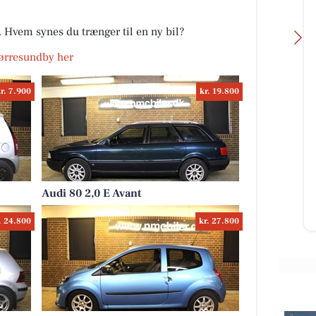
r. Hvem synes du trænger til en ny bil?
 Nørresundby her
r. 7.900
kr. 19.800
Sand Køreskole
RAVN-Detailing
RT 🚗🚗 Står du og
✨ Spritny Zeekr – klargjort til
med kørekort, så se
mange års beskyttelse! ✨ Denne
e holdstart: MANDAG
fabriksnye Zeekr har været en tur
ER KL. 16:30 Tag ...
forbi værkstedet, hvor den ...
Audi 80 2,0 E Avant
et
Åbn opslaget
. 24.800
kr. 27.800