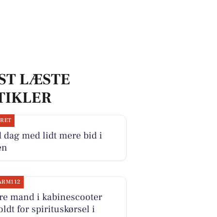
ST LÆSTE
TIKLER
JRET
 dag med lidt mere bid i
en
ARM112
re mand i kabinescooter
ldt for spirituskørsel i