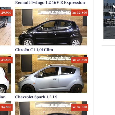
Renault Twingo 1,2 16V E Expression
. 29.900
kr. 32.800
Citroën C1 1,0i Clim
. 34.800
kr. 34.800
ion
Chevrolet Spark 1,2 LS
. 34.800
kr. 37.800