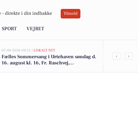
 -
direkte i din indbakke
Tilmeld
SPORT
VEJRET
07-08-2026 09:12 |
LOKALT NYT
06-08-2026 20:0
‹
›
Fælles Sommersang i Urtehaven søndag d.
Ildløs i mød
16. august kl. 16, Fr. Raschvej,
Nørresundby