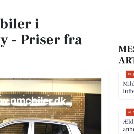
r fra 7.900 kr
biler i
 - Priser fra
ME
AR
VE
Mild
luft
AL
Æld
anho