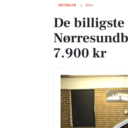
De billigste biler i Nørresundby - Prise
ARTIKLER
Biler
De billigste 
Nørresundby
7.900 kr