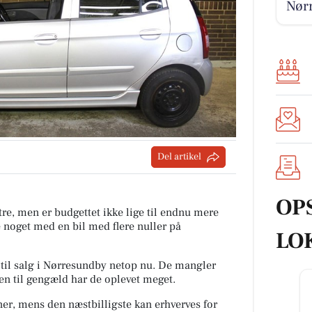
Nør
Del artikel
OP
tre, men er budgettet ikke lige til endnu mere
e noget med en bil med flere nuller på
LO
r til salg i Nørresundby netop nu. De mangler
en til gengæld har de oplevet meget.
ner, mens den næstbilligste kan erhverves for