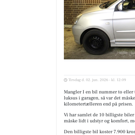
Tirsdag d. 02. jun. 2026 - kl. 12:09
Mangler I en bil nummer to eller 
luksus i garagen, så var det måsk
kilometertælleren end på prisen.
Vi har samlet de 10 billigste bile
måske lidt i udstyr og komfort, m
Den billigste bil koster 7.900 kro