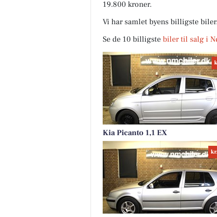
19.800 kroner.
Vi har samlet byens billigste bile
Se de 10 billigste
biler til salg i
k
Kenneth 
🚗🚗 KØREKO
skal i gang 
her!!! Næst
21. SEPTEMB
Kia Picanto 1,1 EX
Åbn opslag
kr