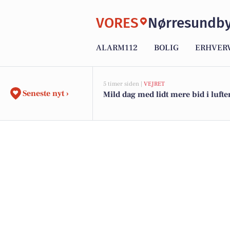
VORES
Nørresundb
ALARM112
BOLIG
ERHVER
5 timer siden |
VEJRET
Seneste nyt ›
Mild dag med lidt mere bid i lufte