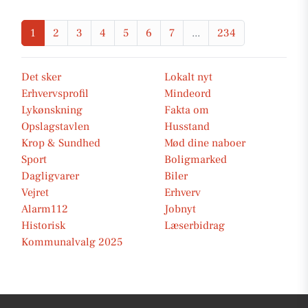
1
2
3
4
5
6
7
...
234
Det sker
Lokalt nyt
Erhvervsprofil
Mindeord
Lykønskning
Fakta om
Opslagstavlen
Husstand
Krop & Sundhed
Mød dine naboer
Sport
Boligmarked
Dagligvarer
Biler
Vejret
Erhverv
Alarm112
Jobnyt
Historisk
Læserbidrag
Kommunalvalg 2025