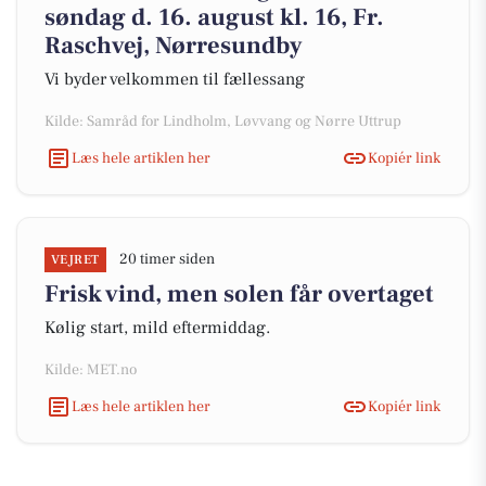
søndag d. 16. august kl. 16, Fr.
Raschvej, Nørresundby
Vi byder velkommen til fællessang
Kilde: Samråd for Lindholm, Løvvang og Nørre Uttrup
Læs hele artiklen her
Kopiér link
20 timer siden
VEJRET
Frisk vind, men solen får overtaget
Kølig start, mild eftermiddag.
Kilde: MET.no
Læs hele artiklen her
Kopiér link