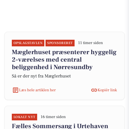
11 timer siden
OPSLAGSTAVLEN
SPONSORERET
Mæglerhuset præsenterer hyggelig
2-værelses med central
beliggenhed i Nørresundby
Så er der nyt fra Mæglerhuset
Læs hele artiklen her
Kopiér link
16 timer siden
LOKALT NYT
Fælles Sommersang i Urtehaven