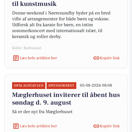
til kunstmusik
Denne weekend i Nørresundby byder på en bred
vifte af arrangementer for både børn og voksne.
Udforsk alt fra karate for børn, en intim
sommerkoncert med internationalt islæt, til
keramik og roller derby.
Kilde: Kultunaut
Læs hele artiklen her
Kopiér link
05-08-2026 08:08
OPSLAGSTAVLEN
SPONSORERET
Mæglerhuset inviterer til åbent hus
søndag d. 9. august
Så er der nyt fra Mæglerhuset
Læs hele artiklen her
Kopiér link